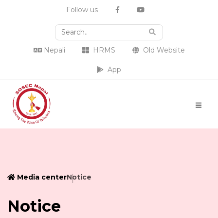
Follow us
Nepali
HRMS
Old Website
App
Media center
Notice
Notice