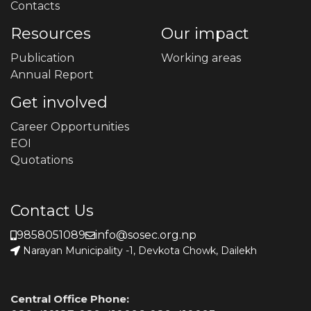
Contacts
Resources
Our impact
Publication
Working areas
Annual Report
Get involved
Career Opportunities
EOI
Quotations
Contact Us
9858051089
info@sosec.org.np
Narayan Municipality -1, Devkota Chowk, Dailekh
Central Office Phone: