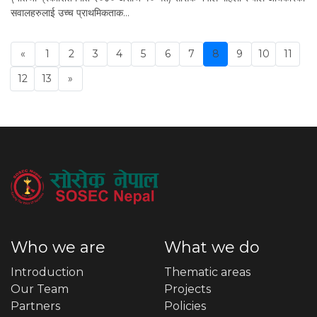
सवालहरुलाई उच्च प्राथमिकताक…
«
1
2
3
4
5
6
7
8
9
10
11
Previous
12
13
»
Who we are
What we do
Introduction
Thematic areas
Our Team
Projects
Partners
Policies