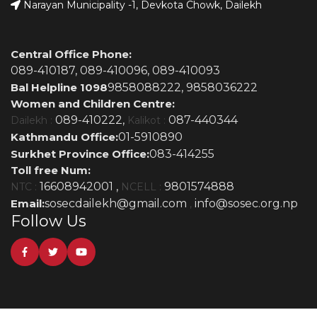
Narayan Municipality -1, Devkota Chowk, Dailekh
Central Office Phone:
089-410187,
089-410096,
089-410093
Bal Helpline 1098
9858088222,
9858036222
Women and Children Centre:
089-410222,
087-440344
Dailekh :
Kalikot :
Kathmandu Office:
01-5910890
Surkhet Province Office:
083-414255
Toll free Num:
16608942001 ,
9801574888
NTC :
NCELL :
Email:
sosecdailekh@gmail.com
info@sosec.org.np
,
Follow Us