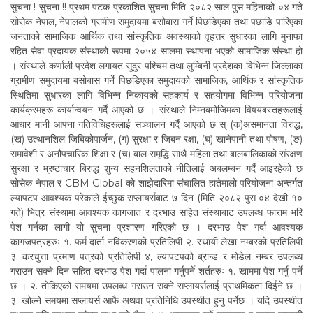
सुचना ! सुचना !! प्रथम पटक प्रकाशित सुचना मिति २०८२ साल पुस महिनाको ०४ गते
सोसेक नेपाल, नेपालको ग्रामीण समुदायमा बसोबास गर्ने पिछडिएका तथा पछाडि पारिएका
जनताको सामाजिक आर्थिक तथा सांस्कृतिक अवस्थाको वृहत्तर सुधारका लागि मुनाफा
रहित सेवा प्रदायक संस्थाको रूपमा २०५४ सालमा स्थापना भएको सामाजिक संस्था हो
। संस्थाले कर्णाली प्रदेश लगायत सुदुर पश्चिम तथा लुम्बिनी प्रदेशका विभिन्न जिल्लाका
ग्रामीण समुदायमा बसोबास गर्ने पिछडिएका समुदायको सामाजिक, आर्थिक र सांस्कृतिक
स्थितिमा सुधारका लागि विभिन्न निकायको सहकार्य र सहयोगमा विभिन्न परियोजना
कार्यक्रमहरू कार्यान्वयन गर्दै आएको छ । संस्थाले निम्नबमोजिमका विषयबस्तहरूलाई
आधार मानी आफ्ना गतिविधिहरूलाई सञ्चालन गर्दै आएको छ स् (क)असमानता विरुद्ध,
(ख) उत्थानशिल जिबिकोपार्जन, (ग) सुरक्षा र जिबन रक्षा, (घ) खानेपानी तथा पोषण, (ङ)
समावेशी र अनौपचारिक शिक्षा र (च) बाल समृद्धि साथै महिला तथा बालबालिकाको संरक्षण
सुरक्षा र भ्रष्टाचार बिरुद्ध शुन्य सहनशिलताको नीतिलाई अबलम्बन गर्दै आइरहेको छ
सोसेक नेपाल र CBM Global को शाझेदारिमा संचालित हातेमालो परियोजना अन्तर्गत
ल्यापटप आवश्यक परेकाले ईच्छुक सप्लायर्सबाट ७ दिन (मिति २०८२ पुस ०४ देखी १०
गते) भित्र संस्थामा आवश्यक कागजात र दरभाउ सहित संस्थाबाट उपलब्ध फाराम भरि
पेश गर्नका लागी यो सुचना प्रशारण गरिएको छ । दरभाउ पेश गर्दा आवश्यक
कागजपत्रहरुः १. फर्म दार्ता नविकरणको प्रतिलिपी २. स्थायी लेखा नम्बरको प्रतिलिपी
३. करचुत्ता प्रमाण पत्रको प्रतिलिपी ४, ल्यापटपको ब्रान्ड र मोडेल नम्बर उपलब्ध
गराउन सक्ने दिन सहित दरभाउ पेश गर्दा पालना गर्नुपर्ने शर्तहरुः १. खाममा पेश गर्नु पर्ने
छ । २. तोकिएको समयमा उपलब्ध गराउन सक्ने सप्लायर्सलाई प्राथमिकता दिईने छ ।
३. खोल्ने समयमा सप्लायर्स आफै अथवा प्रतिनिधि उपस्थीत हुनु पर्नेछ । यदि उपस्थीत