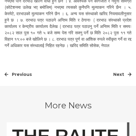
नभएमा पनि दरभाउ खोल्न वाधा हुने छैन । ४. आवश्यक पर्ने कागजात र नमुना सामग्री
(कोटेशनमा उलेख भए बमोजिम) नभएमा त्यसको कुनैपनि मूल्याकन गरिने छैन । ५.
केरमेटे, दरभाउको मुल्याकन गरिने छैन । ६. अन्य यस संस्थाको खरिद नियमावलीनुसार
हुने छ । ७. दरभाउ पत्र पठाउने अन्तिम मिति र ठेगानाः ( दरभाउ संस्थाको प्रदेश
कार्यालय र केन्द्रीय कार्यालय दैलेख ( दरभाउ पत्र पठाउनु पर्ने अन्तिम मिति र समयः
२०८२ साल पुस १० गते ५ बजे सम्म पेश गरि सक्नु पर्ने छ मिति २०८२ पुस ११ गते
विहान ११:०० बजे खोलिने छ । ८. दरभाउ पत्र पूर्ण वा आंशिक रुपले स्वीकृत गर्ने वा रद्द
गर्ने अधिकार यस संस्थालाई निहित रहनेछ । खरिद समिति सोसेक, नेपाल
Previous
Next
More News