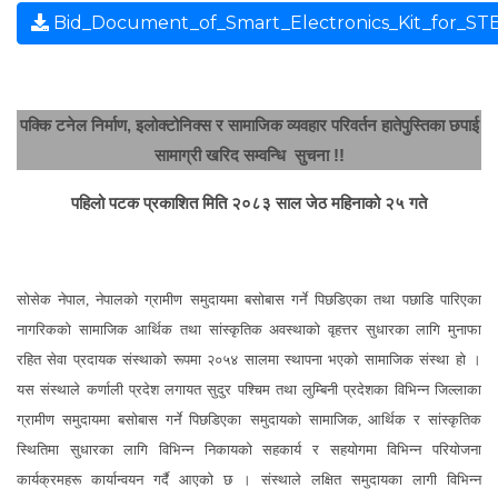
Bid_Document_of_Smart_Electronics_Kit_for_
पक्कि टनेल निर्माण
,
इलोक्टोनिक्स
र
सामाजिक व्यवहार परिवर्तन हातेपुस्तिका छपाई
सामा
ग्री
खरिद सम्वन्धि सुचना
!!
पहिलो
पटक प्रकाशित मिति २०८
३
साल
जेठ
महिनाको
२५
गते
सोसेक नेपाल
,
नेपालको ग्रामीण समुदायमा बसोबास गर्ने पिछडिएका तथा पछाडि पारिएका
नागरिकको
सामाजिक आर्थिक तथा सांस्कृतिक अवस्थाको वृहत्तर सुधारका लागि मुनाफा
रहित सेवा प्रदायक संस्थाको रूपमा २०५४ सालमा स्थापना भएको सामाजिक संस्था हो ।
यस
संस्थाले कर्णाली प्रदेश लगायत सुदुर पश्चिम तथा लुम्बिनी प्रदेशका विभिन्न जिल्लाका
ग्रामीण समुदायमा बसोबास गर्ने पिछडिएका समुदायको सामाजिक
,
आर्थिक र सांस्कृतिक
स्थितिमा सुधारका लागि विभिन्न निकायको सहकार्य र सहयोगमा विभिन्न परियोजना
कार्यक्रमहरू कार्यान्वयन गर्दै आएको छ । संस्थाले
लक्षित समुदायका लागी विभिन्न