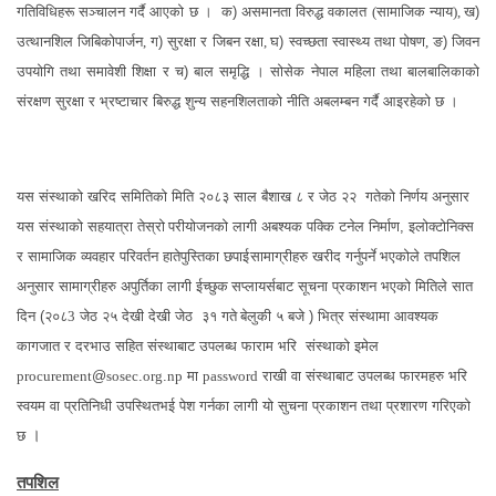
गतिविधि
हरू
सञ्चालन गर्दै आएको छ
।
क)
असमानता विरुद्ध वकालत
(
सामाजिक न्याय
)
,
ख
)
उत्थानशिल जिबिकोपार्जन
,
ग
)
सुरक्षा र जिबन रक्षा
,
घ)
स्वच्छता स्वास्थ्य तथा पोषण
,
ङ
)
जिवन
उपयोगि तथा समावेशी शिक्षा र च
)
बाल समृद्धि । सोसेक नेपाल महिला तथा बालबालिकाको
संरक्षण सुरक्षा र भ्रष्टाचार बिरुद्ध शुन्य सहनशिलताको नीति अबलम्बन गर्दै आइरहेको छ ।
यस संस्थाको खरिद समितिको मिति २०८
३
साल
बैशाख
८ र
जेठ २२
गतेको निर्ण
य अ
नुसार
यस संस्थाको सहयात्रा तेस्रो
परीयोजन
को
लागी
अबश्यक
पक्कि टनेल निर्माण
,
इलोक्टोनिक्स
र
सामाजिक व्यवहार परिवर्तन हातेपुस्तिका छपाई
सामाग्रीहरु
खरीद गर्नुपर्ने
भएकोले
तपशिल
अनुसार
सामाग्रीहरु
अपुर्तिका
लागी ईच्छुक
सप्लायर्सबाट
सूचना प्रकाशन भएको मितिले सात
दिन (२०८
3
जेठ
२५
देखी देखी
जेठ ३१
गते
बेलुकी ५ बजे )
भित्र संस्थामा आवश्यक
कागजात र दरभाउ सहित संस्थाबाट उपलब्ध फाराम भरि
संस्थाको इमेल
procurement
@
sosec
.
org
.
np
मा
password
राखी
वा
संस्थाबाट उपलब्ध फारमहरु भरि
स्वयम वा प्रतिनिधी उपस्थितभई
पेश गर्नका लागी यो सुचना
प्रकाशन तथा
प्रशारण गरिएको
।
छ
तपशिल