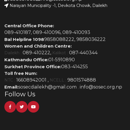
Narayan Municipality -1, Devkota Chowk, Dailekh
Central Office Phone:
089-410187,
089-410096,
089-410093
Bal Helpline 1098
9858088222,
9858036222
Women and Children Centre:
089-410222,
087-440344
Dailekh :
Kalikot :
Kathmandu Office:
01-5910890
Surkhet Province Office:
083-414255
Toll free Num:
16608942001 ,
9801574888
NTC :
NCELL :
Email:
sosecdailekh@gmail.com
info@sosec.org.np
,
Follow Us