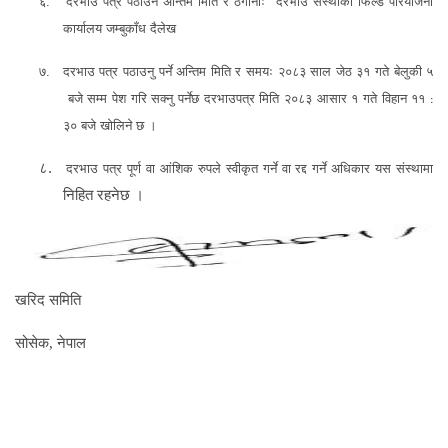
६.
दरभाउ पत्र पठाउने अन्तिम मिति र ठेगानाः दरभाउ संस्थाको फिल्ड
परियोजना
कार्यालय जम्बुकाँध दैलेख
७.
दरभाउ पत्र पठाउनु पर्ने अन्तिम मिति र समयः २०८
३
साल
जेठ
३
१
गते
बेलुकी ५
बजे सम्म पेश गरि सक्नु पर्नेछ दरभाउपत्र मिति २०८
३
आसार १
गते विहान ११
:
३० बजे खोलिने छ ।
८.
दरभाउ पत्र पूर्ण वा आंशिक रुपले स्वीकृत गर्ने वा रद्द गर्ने अधिकार यस संस्था
मा
निहित रहनेछ ।
खरिद समिति
सोसेक
,
नेपाल