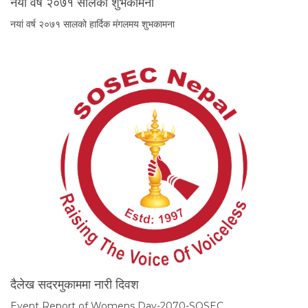
नयां वर्ष २०७१ सालको शुभकामना
नयां वर्ष २०७१ सालको हार्दिक मंगलमय शुभकामना
दैलेख सदरमुकाममा नारी दिवश
Event Report of Womens Day-2070-SOSEC