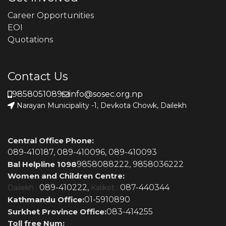
Career Opportunities
EOI
Quotations
Contact Us
9858051089
info@sosec.org.np
Narayan Municipality -1, Devkota Chowk, Dailekh
Central Office Phone:
089-410187,
089-410096,
089-410093
Bal Helpline 1098
9858088222,
9858036222
Women and Children Centre:
089-410222,
087-440344
Dailekh :
Kalikot :
Kathmandu Office:
01-5910890
Surkhet Province Office:
083-414255
Toll free Num: