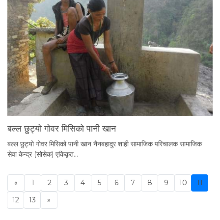
बल्ल छुट्यो गोवर मिसिको पानी खान
बल्ल छुट्यो गोवर मिसिको पानी खान नैनबहादुर शाही सामाजिक परिचालक सामाजिक
सेवा केन्द्र (सोसेक) एकिकृत…
«
1
2
3
4
5
6
7
8
9
10
11
Previous
12
13
»