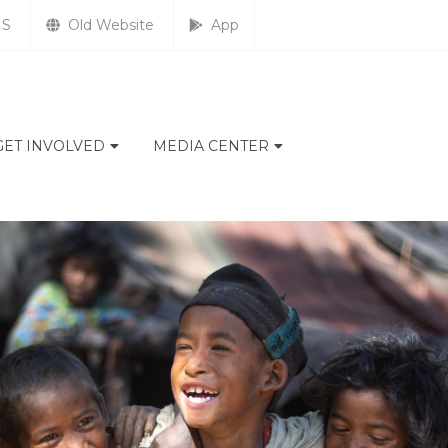
S
Old Website
App
GET INVOLVED
MEDIA CENTER