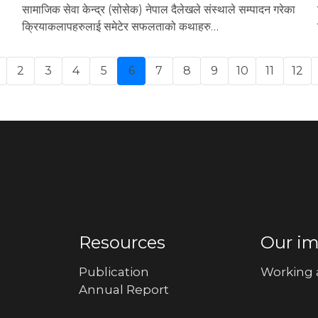
सामाजिक सेवा केन्द्र (सोसेक) नेपाल दैलेखले संस्थाले सम्पादन गरेका
क्रियाकलापहरुलाई समेटेर सफलताको कथाहरु…
2
3
4
5
6
7
8
9
10
11
12
ous
Resources
Our i
Publication
Working 
Annual Report