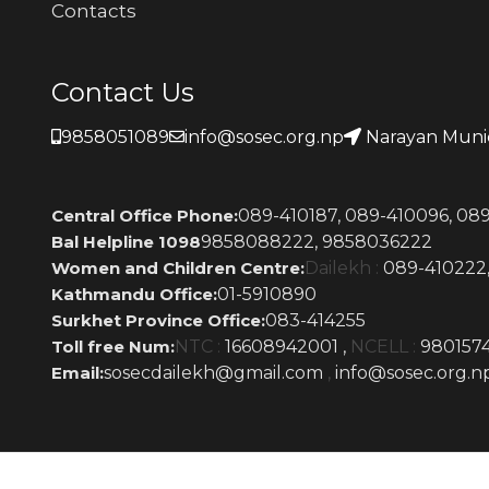
Contacts
Contact Us
9858051089
info@sosec.org.np
Narayan Munic
Central Office Phone:
089-410187,
089-410096,
089
Bal Helpline 1098
9858088222,
9858036222
Women and Children Centre:
Dailekh :
089-410222
Kathmandu Office:
01-5910890
Surkhet Province Office:
083-414255
Toll free Num:
NTC :
16608942001 ,
NCELL :
980157
Email:
sosecdailekh@gmail.com
,
info@sosec.org.n