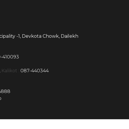
ipality -1, Devkota Chowk, Dailekh
-410093
,
Kalikot :
087-440344
4888
p