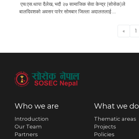
एच.एस.थापा दैलेख, भदौ २७ सामाजिक सेवा केन्द्र (सोसेक)ले
बालदिवशको अवसर पारेर सोमबार जिल्ला अदालतलाई …
«
1
Previ
Who we are
What we do
Introduction
Thematic areas
Our Team
Projects
Partners
Policies