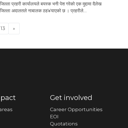
जिल्ला प्रहरी कार्यालयले बयस्क भनी पेश गरेको एक मुद्दामा दैलेख
जिल्ला अदालतले नाबालक ठह¥याएको छ । प्रहरीले…
13
»
mpact
Get involved
areas
Career Opportunities
EOI
Quotations