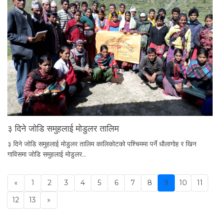
३ दिने जोडि समुहलाई मोडुलर तालिम
३ दिने जोडि समुहलाई मोडुलर तालिम कालिकोटको पश्चिममा पर्ने धौलागोह र खिन
गाविसमा जोडि समुहलाई मोडुलर…
«
1
2
3
4
5
6
7
8
9
10
11
Previous
12
13
»