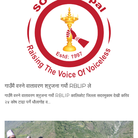
गाउँमै वस्ने वातावरण श्रृजना गर्यो RBLIP ले
गाउँमै वस्ने वातावरण श्रृजना गर्यो RBLIP कालिकोट जिल्ला सदरमुकाम देखी करिव
२४ कोष टाढा पर्ने धौलागोह व…