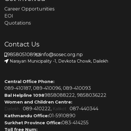
Career Opportunities
EOI
Quotations
Contact Us
9858051089
info@sosec.org.np
Narayan Municipality -1, Devkota Chowk, Dailekh
Central Office Phone:
089-410187,
089-410096,
089-410093
Bal Helpline 1098
9858088222,
9858036222
Women and Children Centre:
089-410222,
087-440344
Dailekh :
Kalikot :
Kathmandu Office:
01-5910890
Surkhet Province Office:
083-414255
Toll free Num: